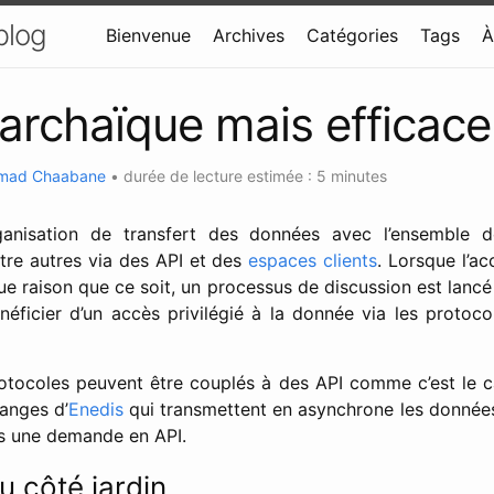
blog
Bienvenue
Archives
Catégories
Tags
À
archaïque mais efficace 
mad Chaabane
•
durée de lecture estimée : 5 minutes
ganisation de transfert des données avec l’ensemble d
ntre autres via des API et des
espaces clients
. Lorsque l’a
que raison que ce soit, un processus de discussion est lancé
néficier d’un accès privilégié à la donnée via les protoco
protocoles peuvent être couplés à des API comme c’est le 
anges d’
Enedis
qui transmettent en asynchrone les donné
s une demande en API.
u côté jardin