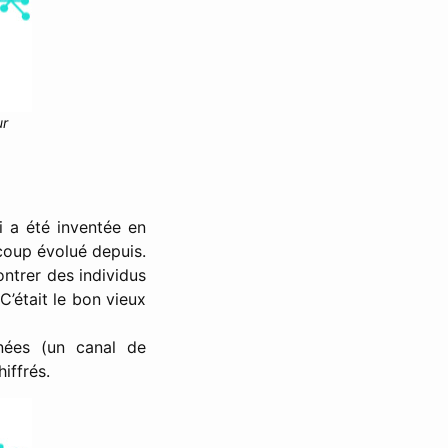
ur
i a été inventée en
oup évolué depuis.
ntrer des individus
C’était le bon vieux
nnées (un canal de
iffrés.