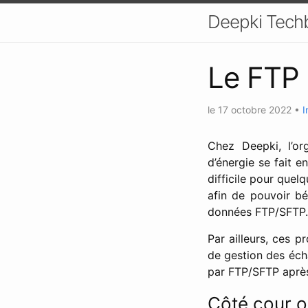
Deepki Tech
Le FTP 
le
17 octobre 2022
•
I
Chez Deepki, l’or
d’énergie se fait e
difficile pour quel
afin de pouvoir bé
données FTP/SFTP.
Par ailleurs, ces 
de gestion des éch
par FTP/SFTP aprè
Côté cour o