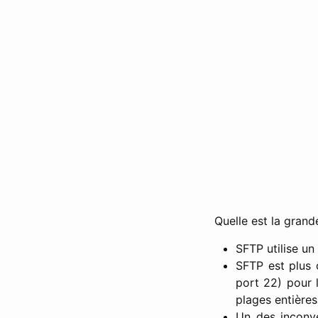
Quelle est la grand
SFTP utilise un
SFTP est plus c
port 22) pour l
plages entière
Un des inconvé