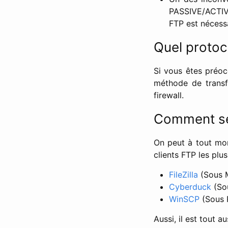
PASSIVE/ACTIV
FTP est nécessa
Quel protoco
Si vous êtes préocc
méthode de transfe
firewall.
Comment se
On peut à tout mom
clients FTP les plus
FileZilla
(Sous 
Cyberduck
(So
WinSCP
(Sous 
Aussi, il est tout 