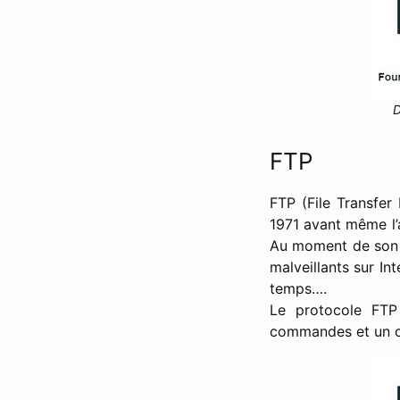
D
FTP
FTP (File Transfer
1971 avant même l
Au moment de son i
malveillants sur In
temps….
Le protocole FTP 
commandes et un ca