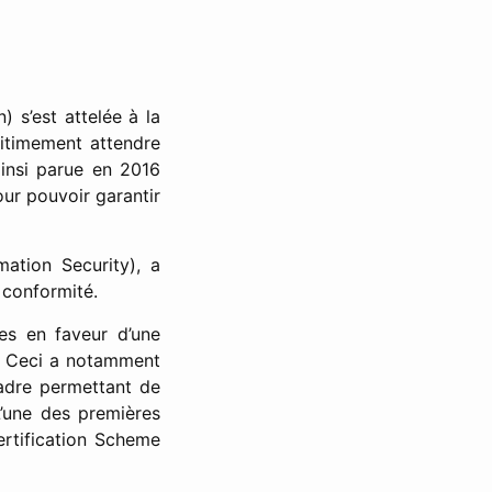
 s’est attelée à la
égitimement attendre
insi parue en 2016
our pouvoir garantir
mation Security), a
 conformité.
es en faveur d’une
. Ceci a notamment
adre permettant de
L’une des premières
rtification Scheme