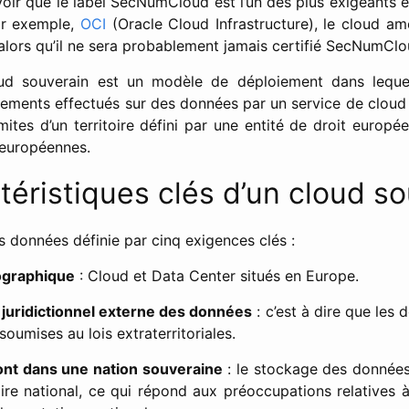
voir que le label SecNumCloud est l’un des plus exigeants 
ar exemple,
OCI
(Oracle Cloud Infrastructure), le cloud amé
 alors qu’il ne sera probablement jamais certifié SecNumClo
ud souverain est un modèle de déploiement dans leque
itements effectués sur des données par un service de clou
imites d’un territoire défini par une entité de droit europé
 européennes.
téristiques clés d’un cloud s
s données définie par cinq exigences clés :
ographique
: Cloud et Data Center situés en Europe.
juridictionnel externe des données
: c’est à dire que les
soumises au lois extraterritoriales.
nt dans une nation souveraine
: le stockage des données
toire national, ce qui répond aux préoccupations relatives à