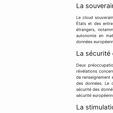
La souvera
Le cloud souverai
États et des entr
étrangers, notamm
autonomie en mati
données européenne
La sécurité
Deux préoccupation
révélations concer
de renseignement ét
des données. Le c
sécurité des donné
sécurité européenn
La stimulati