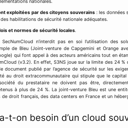
lementations nationales.
nt exploitées par des citoyens souverains
: les données 
des habilitations de sécurité nationale adéquates.
lois et normes de sécurité locales
.
SecNumCloud n’interdit pas en soi l’utilisation des sol
xemple de Bleu (Joint-venture de Capgemini et Orange ave
ogle) qui font appel à des acteurs américains tout en étan
mCloud (v3.2). En effet, S3NS joue sur la limite des 24 % 
 le document publié par l’agence de sécurité sur les ex
ité au droit extracommunautaire qui stipule que le capital 
ociété du prestataire ne doivent pas être, directemen
étenus à plus de 24 %. La joint-venture Bleu est une enti
de droit français, des data centers en France et un héb
a-t-on besoin d’un cloud souv