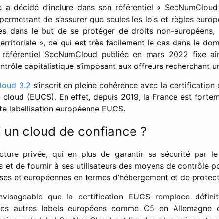
e a décidé d’inclure dans son référentiel « SecNumClou
permettant de s’assurer que seules les lois et règles europ
ées dans le but de se protéger de droits non-européens, 
territoriale », ce qui est très facilement le cas dans le d
 référentiel SecNumCloud publiée en mars 2022 fixe ain
ontrôle capitalistique s’imposant aux offreurs recherchant un
oud 3.2
s’inscrit en pleine cohérence avec la certification
e cloud (EUCS). En effet, depuis 2019, la France est forte
tte labellisation européenne EUCS.
i un cloud de confiance ?
ucture privée, qui en plus de garantir sa sécurité par le
s et de fournir à ses utilisateurs des moyens de contrôle p
ses et européennes en termes d’hébergement et de protec
nvisageable que la certification EUCS remplace définit
les autres labels européens comme C5 en Allemagne 