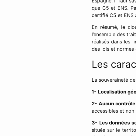
Espagne. Il faut sa
que C5 et ENS. P
certifié C5 et ENS
En résumé, le clo
l’ensemble des tra
réalisés dans les l
des lois et normes
Les carac
La souveraineté de
1-
Localisation gé
2-
Aucun contrôle 
accessibles et non 
3-
Les données so
situés sur le terri