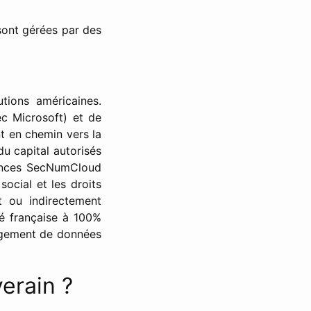
sont gérées par des
utions américaines.
c Microsoft) et de
t en chemin vers la
du capital autorisés
igences SecNumCloud
social et les droits
t ou indirectement
té française à 100%
ergement de données
erain ?