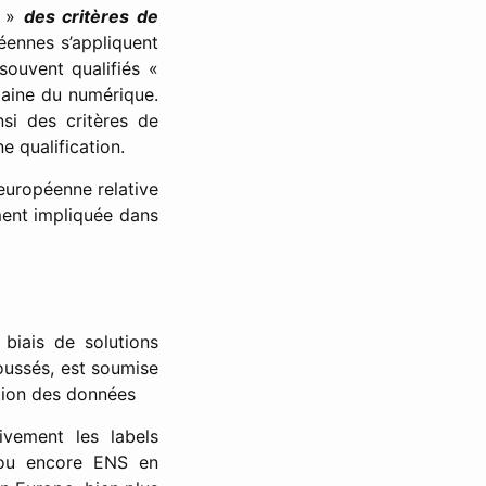
d »
des critères de
éennes s’appliquent
souvent qualifiés «
omaine du numérique.
si des critères de
e qualification.
 européenne relative
ment impliquée dans
 biais de solutions
oussés, est soumise
tion des données
ivement les labels
ou encore ENS en