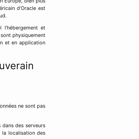
en Europe, bien plus
ricain d’Oracle est
ud.
l l’hébergement et
d sont physiquement
en et en application
ouverain
 données ne sont pas
 dans des serveurs
 la localisation des