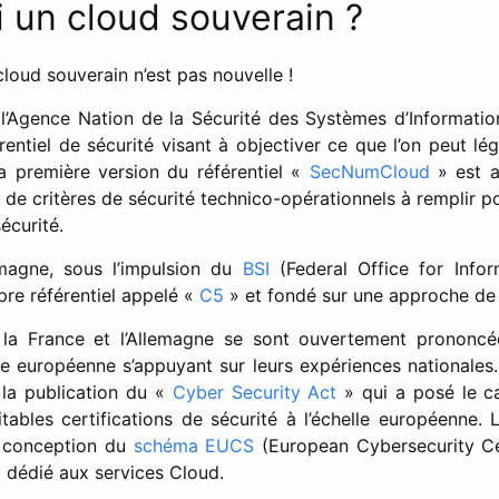
i un cloud souverain ?
loud souverain n’est pas nouvelle !
l’Agence Nation de la Sécurité des Systèmes d’Information)
rentiel de sécurité visant à objectiver ce que l’on peut l
La première version du référentiel «
SecNumCloud
» est a
 de critères de sécurité technico-opérationnels à remplir p
écurité.
lemagne, sous l’impulsion du
BSI
(Federal Office for Infor
re référentiel appelé «
C5
» et fondé sur une approche de
 la France et l’Allemagne se sont ouvertement prononcé
européenne s’appuyant sur leurs expériences nationales
 la publication du «
Cyber Security Act
» qui a posé le c
tables certifications de sécurité à l’échelle européenne. 
a conception du
schéma EUCS
(European Cybersecurity Ce
) dédié aux services Cloud.