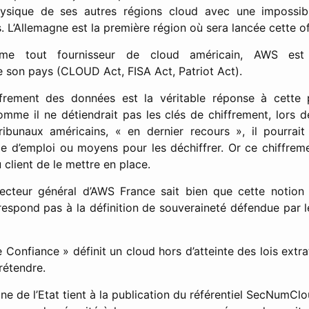
ysique de ses autres régions cloud avec une impossibi
L’Allemagne est la première région où sera lancée cette of
 tout fournisseur de cloud américain, AWS est 
de son pays (CLOUD Act, FISA Act, Patriot Act).
frement des données est la véritable réponse à cette 
 Comme il ne détiendrait pas les clés de chiffrement, lors
ribunaux américains, « en dernier recours », il pourrait
e d’emploi ou moyens pour les déchiffrer. Or ce chiffreme
 client de le mettre en place.
recteur général d’AWS France sait bien que cette notion
respond pas à la définition de souveraineté défendue par l
 Confiance » définit un cloud hors d’atteinte des lois extrat
rétendre.
ine de l’Etat tient à la publication du référentiel SecNumClo