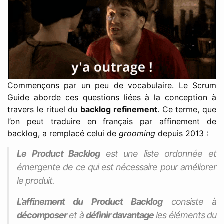
Commençons par un peu de vocabulaire. Le Scrum
Guide aborde ces questions liées à la conception à
travers le rituel du
backlog refinement
. Ce terme, que
l’on peut traduire en français par affinement de
backlog, a remplacé celui de
grooming
depuis 2013 :
Le Product Backlog
est une liste ordonnée et
émergente de ce qui est nécessaire pour améliorer
le produit.
L’affinement du Product Backlog
consiste à
décomposer
et à
définir davantage
les éléments du